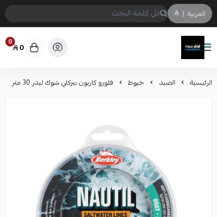
العربية
|
0
0
لونق بريث
الرئيسية
الصيد
خيوط
فلورو كاربون بيركلي شوك ليدر 30 متر