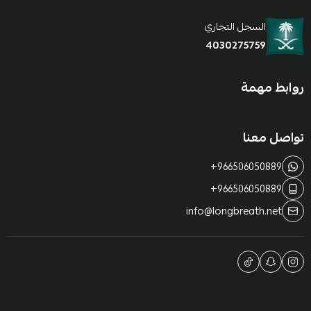
السجل التجاري
4030275759
روابط مهمة
تواصل معنا
+966506050889
+966506050889
info@longbreath.net