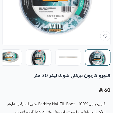
فلورو كاربون بيركلي شوك ليدر 30 متر
60
فلوروكربون.Berkley NAUTIL Boat – 100% متين للغاية ومقاوم
للتآكل للحماية من العوائق الصعبة. يوفر لك هذا أقصى قدر من