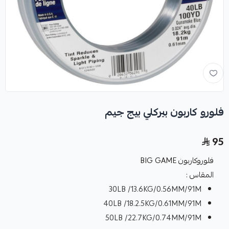
فلورو كاربون بيركلي بيج جيم
95
فلوروكاربون BIG GAME
المقاس :
30LB /13.6KG/0.56MM/91M
40LB /18.2.5KG/0.61MM/91M
50LB /22.7KG/0.74MM/91M