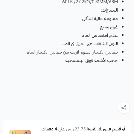
60LB /27.2KG/0.81MM/68M
المميزات:
مقاومة عالية للتآكل
غرق سريع
عدم امتصاص الماء
اللون الشفاف غير المرئي في الماء
معامل انكسار الضوء قريب من معامل انكسار الماء
حجب الأشعة فوق البنفسجية
أو قسم فاتورتك بقيمة
على
4
دفعات
23.75 ر.س