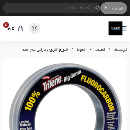
العربية
|
0
0
لونق بريث
الرئيسية
الصيد
خيوط
فلورو كاربون بيركلي بيج جيم