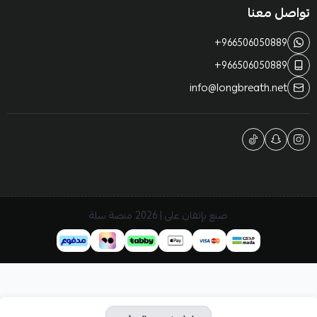
تواصل معنا
+966506050889
+966506050889
info@longbreath.net
صنع بإتقان على | 2026
منصة سلة