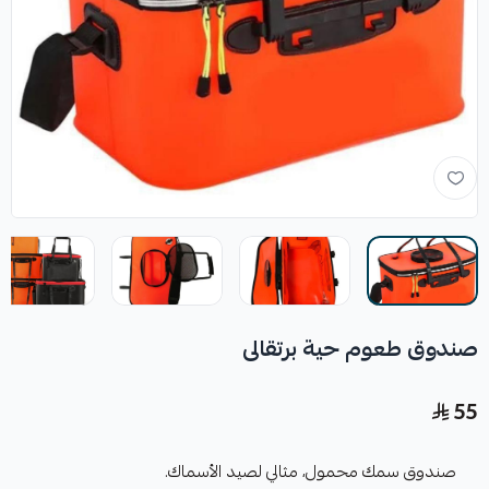
صندوق طعوم حية برتقالى
55
صندوق سمك محمول، مثالي لصيد الأسماك.