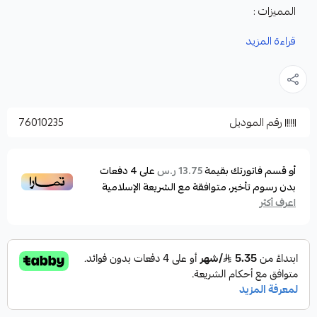
المميزات :
مصنوع من مادة قوية و مقاومة للماء مما يحافظ على
قراءة المزيد
سلامة الأسماك.
حجمه مناسب لحمل كمية جيدة من الأسماك.
مزود بأحزمة قوية لسهولة الحمل.
رقم الموديل
76010235
تصميم عملي مع فتحات تهوية لضمان تدفق المياه
والأكسجين للأسماك.
يستخدم لحفظ الأسماك المصطادة بشكل مؤقت.
أو قسم فاتورتك بقيمة
على
4
دفعات
13.75 ر.س
بدون رسوم تأخير، متوافقة مع الشريعة الإسلامية
يمكن استخدامه لتنظيف الأسماك قبل الطهي.
اعرف أكثر
سهل التنظيف.
خفيف الوزن.
قابل للطي للتخزين.
هذا المنتج هو أداة مفيدة لصيادي الأسماك. إنه سهل
الاستخدام ومتين وقابل للحمل.