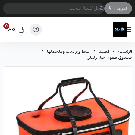
العربية
|
0
0
لونق بريث
الرئيسية
الصيد
شنط وزراديات وملحقاتها
صندوق طعوم حية برتقالى