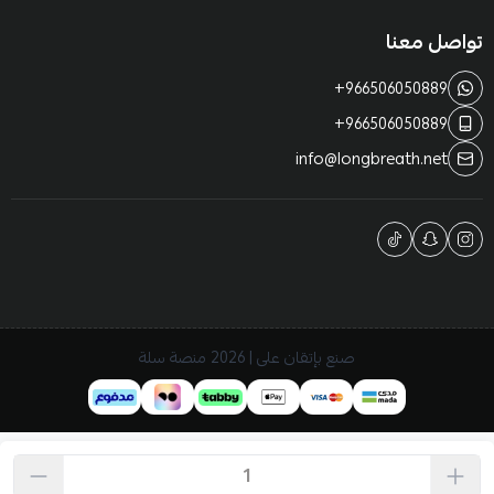
تواصل معنا
+966506050889
+966506050889
info@longbreath.net
صنع بإتقان على | 2026
منصة سلة