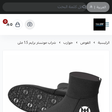
العربية
|
0
0
لونق بريث
الرئيسية
الغوص
جوارب
شراب مونستر برايم 1.5 ملى