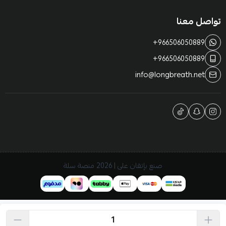
تواصل معنا
+966506050889
+966506050889
info@longbreath.net
صنع بإتقان على | 2026
منصة سلة