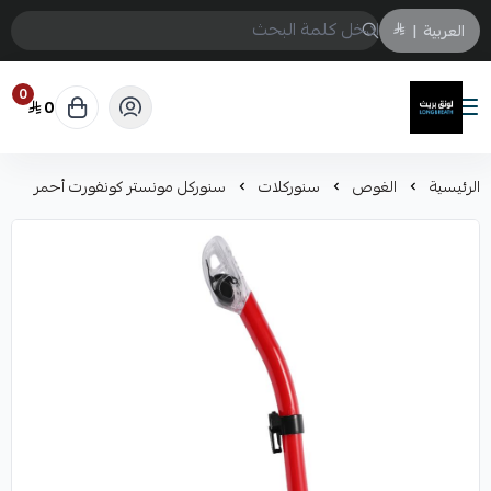
العربية
|
0
0
لونق بريث
الرئيسية
الغوص
سنوركلات
سنوركل مونستر كونفورت أحمر