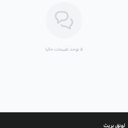
لا توجد تقييمات حاليا
لونق بريث