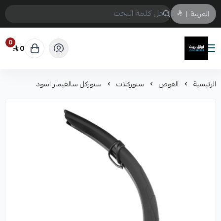
العربية
|
0
0
لونق بريث
الرئيسية
الغوص
سنوركلات
سنوركل سالفيمار اسود