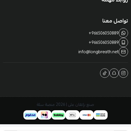
تواصل معنا
+966506050889
+966506050889
info@longbreath.net
صنع بإتقان على | 2026
منصة سلة