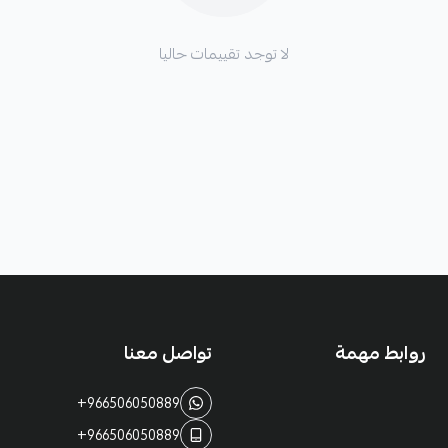
لا توجد تقييمات حاليا
روابط مهمة
تواصل معنا
+966506050889
+966506050889