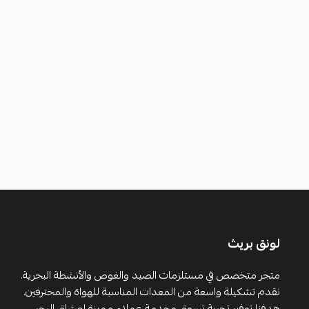
لونق بريث
متجر متخصص في مستلزمات الصيد والغوص والأنشطة البحرية.
نقدم تشكيلة واسعة من المعدات المناسبة للهواة والمحترفين.
هدفنا توفير تجربة تسوق وخدمة عملاء مميزة لعشاق البحر