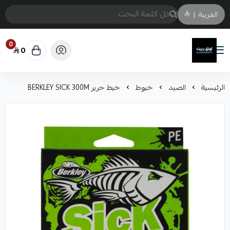
العربية
|
0
0
لونق بريث
الرئيسية
الصيد
خيوط
خيط حرير BERKLEY SICK 300M