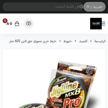
العربية
|
0
0
لونق بريث
الرئيسية
الصيد
خيوط
خيط حرير مموى جق لاين 600 متر