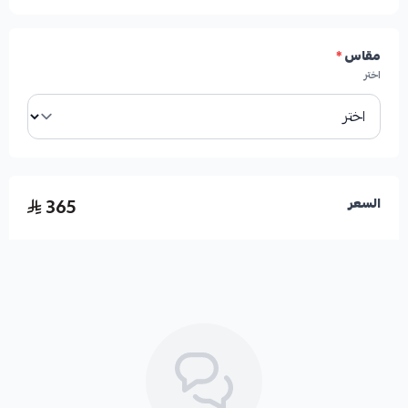
مقاس
*
اختر
365
السعر