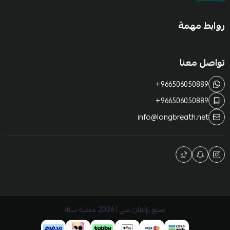
روابط مهمة
تواصل معنا
+966506050889
+966506050889
info@longbreath.net
صنع بإتقان على | 2026
منصة سلة