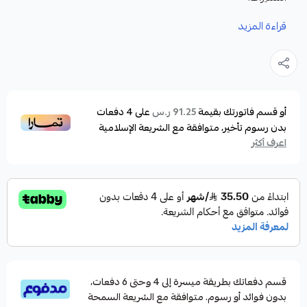
خيط حرير مموي جق لان 8 فتلات
قراءة المزيد
الخيط منسوجة بدقة عالية لعطى خيط قوى واكثر نعومة
وسلاسة
خيط حرير فعال لصيد الاسماك بكوالتي امريكى
يتميز JigLine MX8 Pro بمتانة عالية يمكنها مقاومة
أو قسم فاتورتك بقيمة
على
4
دفعات
91.25 ر.س
بدون رسوم تأخير، متوافقة مع الشريعة الإسلامية
تآكل التوجيه الناتج عن الاهتزاز لفترة طويلة بفضل تقنية
اعرف أكثر
طلاء السيليكون الثلاثي الجديدة .
خيط حرير فعال لصيد الاسماك صناعة يابانية
قسم دفعاتك بطريقة ميسرة إلى 4 وحتى 6 دفعات،
بدون فوائد أو رسوم. متوافقة مع الشريعة السمحة