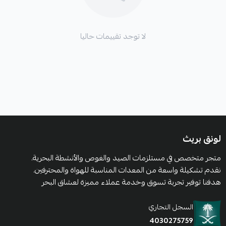
لا توجد تقييمات حاليا
لونق بريث
متجر متخصص في مستلزمات الصيد والغوص والأنشطة البحرية.
نقدم تشكيلة واسعة من المعدات المناسبة للهواة والمحترفين.
هدفنا توفير تجربة تسوق وخدمة عملاء مميزة لعشاق البحر
السجل التجاري
4030275759