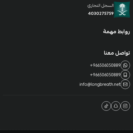
السجل التجاري
4030275759
روابط مهمة
تواصل معنا
+966506050889
+966506050889
info@longbreath.net