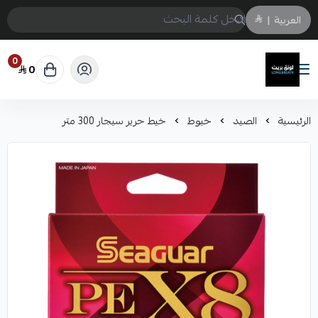
العربية
|
0
0
لونق بريث
الرئيسية
الصيد
خيوط
خيط حرير سيجار 300 متر