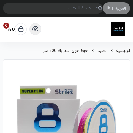
العربية
|
0
0
لونق بريث
الرئيسية
الصيد
خيط حرير استرايك 300 متر