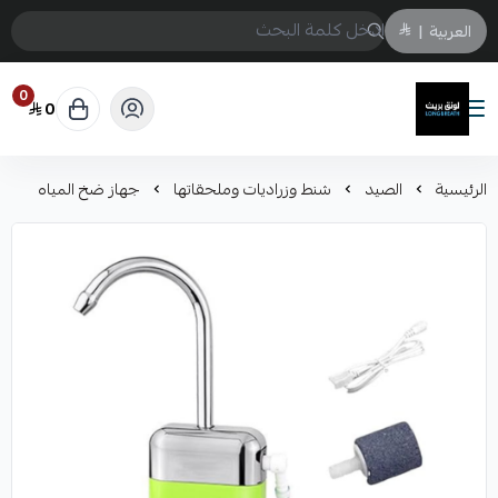
العربية
|
0
0
لونق بريث
الرئيسية
الصيد
شنط وزراديات وملحقاتها
جهاز ضخ المياه