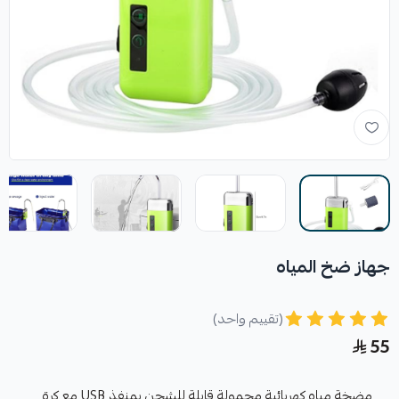
جهاز ضخ المياه
(تقييم واحد)
55
مضخة مياه كهربائية محمولة قابلة للشحن بمنفذ USB مع كرة