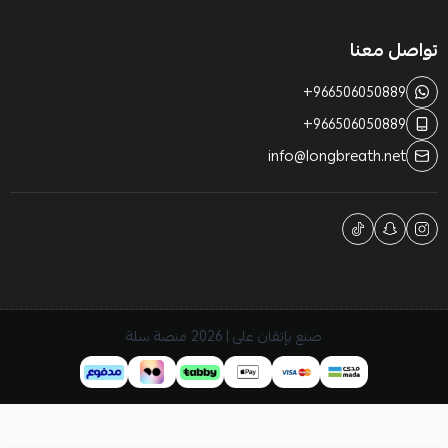
تواصل معنا
+966506050889
+966506050889
info@longbreath.net
صنع بإتقان على | 2026
منصة سلة