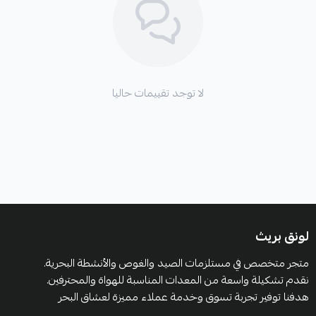
تصميم عصري وعملي:
تجمع بين الأداء العالي والمظهر الأنيق، مما يجعلها خيارًا
عمليًا للارتداء اليومي أو أثناء ممارسة الهوايات الخارجية
لا توجد تقييمات حاليا
لونق بريث
متجر متخصص في مستلزمات الصيد والغوص والأنشطة البحرية.
نقدم تشكيلة واسعة من المعدات المناسبة للهواة والمحترفين.
هدفنا توفير تجربة تسوق وخدمة عملاء مميزة لعشاق البحر