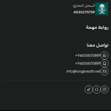
السجل التجاري
4030275759
روابط مهمة
تواصل معنا
+966506050889
+966506050889
info@longbreath.net