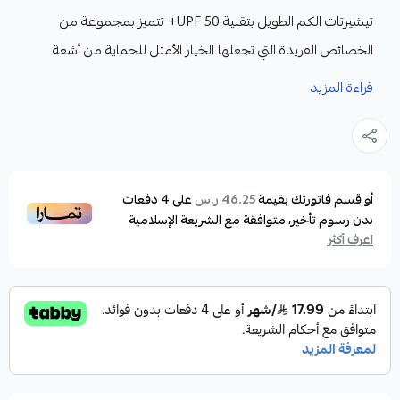
تيشيرتات الكم الطويل بتقنية UPF 50+ تتميز بمجموعة من
الخصائص الفريدة التي تجعلها الخيار الأمثل للحماية من أشعة
الشمس أثناء الأنشطة الخارجية.
قراءة المزيد
المميزات :
حماية فعّالة من الأشعة فوق البنفسجية:
توفر تقنية UPF 50+ حماية عالية ضد الأشعة فوق البنفسجية
(UVA وUVB)، حيث تمنع ما يزيد عن 98% من الأشعة الضارة، مما
أو قسم فاتورتك بقيمة
على
4
دفعات
46.25 ر.س
بدون رسوم تأخير، متوافقة مع الشريعة الإسلامية
يساهم في حماية البشرة من الحروق الشمسية والمشكلات
اعرف أكثر
الجلدية المرتبطة بالتعرض الطويل لأشعة الشمس.
تصميم بأكمام طويلة لتغطية أكبر:
يمنح التصميم بأكمام طويلة تغطية شاملة للذراعين، مما يوفر
حماية إضافية للبشرة دون الحاجة المتكررة لاستخدام واقي
الشمس.
خامات خفيفة ومريحة: