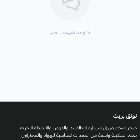
تجمع بين الأداء العالي والمظهر الأنيق، مما يجعلها خيارًا
عمليًا للارتداء اليومي أو أثناء ممارسة الهوايات الخارجية
لا توجد تقييمات حاليا
لونق بريث
متجر متخصص في مستلزمات الصيد والغوص والأنشطة البحرية.
نقدم تشكيلة واسعة من المعدات المناسبة للهواة والمحترفين.