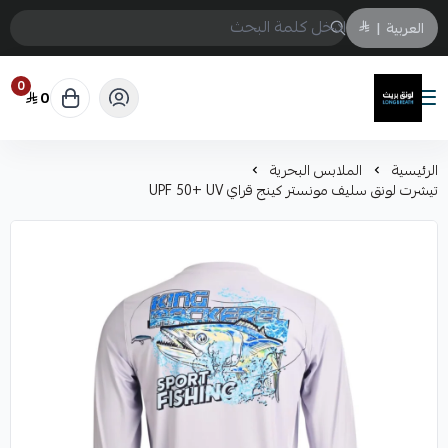
العربية
|
0
0
لونق بريث
الرئيسية
الملابس البحرية
تيشرت لونق سليف مونستر كينج قراي UPF 50+ UV