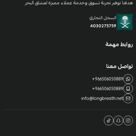
هدفنا توفير تجربة تسوق وخدمة عملاء مميزة لعشاق البحر
السجل التجاري
4030275759
روابط مهمة
تواصل معنا
+966506050889
+966506050889
info@longbreath.net