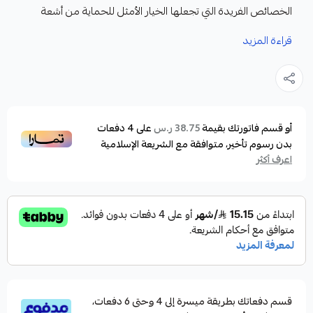
الخصائص الفريدة التي تجعلها الخيار الأمثل للحماية من أشعة
الشمس أثناء الأنشطة الخارجية.
قراءة المزيد
المميزات :
حماية فعّالة من الأشعة فوق البنفسجية:
توفر تقنية UPF 50+ حماية عالية ضد الأشعة فوق البنفسجية
(UVA وUVB)، حيث تمنع ما يزيد عن 98% من الأشعة الضارة، مما
أو قسم فاتورتك بقيمة
على
4
دفعات
38.75 ر.س
بدون رسوم تأخير، متوافقة مع الشريعة الإسلامية
يساهم في حماية البشرة من الحروق الشمسية والمشكلات
اعرف أكثر
الجلدية المرتبطة بالتعرض الطويل لأشعة الشمس.
تصميم بأكمام طويلة لتغطية أكبر:
يمنح التصميم بأكمام طويلة تغطية شاملة للذراعين، مما يوفر
حماية إضافية للبشرة دون الحاجة المتكررة لاستخدام واقي
الشمس.
خامات خفيفة ومريحة:
قسم دفعاتك بطريقة ميسرة إلى 4 وحتى 6 دفعات،
صُنعت التيشيرتات من أقمشة خفيفة الوزن، ناعمة على البشرة،