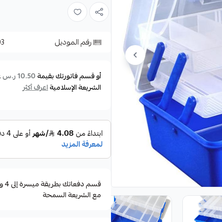
المتعلقة بالصيد.
الصندوق مزود بمستويات قابلة لل
رقم الموديل
03
العناصر الأخرى.
تصميمه متين باللون الأزرق مع أجز
أو قسم فاتورتك بقيمة
ع
10.50 ر.س
المقاس 29سم ×17سم ×13سم
الشريعة الإسلامية
اعرف أكثر
مع الشريعة السمحة