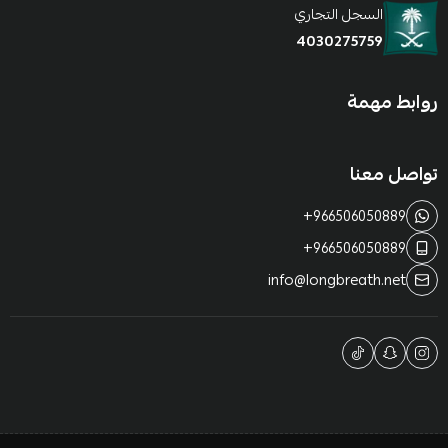
السجل التجاري
4030275759
روابط مهمة
تواصل معنا
+966506050889
+966506050889
info@longbreath.net