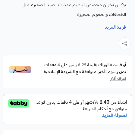
بوكس تخزين مخصص لتنظيم معدات الصيد الصغيرة، مثل
الخطافات والطعوم الصغيرة.
المميزات:
قراءة المزيد
يحتوى على عدة أقسام مختلفة الأحجام لتخزين الطعوم،
والخطافات، والأدوات الأخرى المتعلقة بالصيد
يحتوي الصندوق على مقبضين امامي للتمكن من القفل
المحكم
أو قسم فاتورتك بقيمة
على
4
دفعات
6.25 ر.س
بدون رسوم تأخير، متوافقة مع الشريعة الإسلامية
يتميز الصندوق بجهتين الجهة الاول للخطافات الجهة
اعرف أكثر
الثانية للطعوم والرصاص وادوات الصيد الصغيرة
متوفر بمقاسين