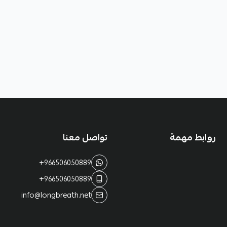
روابط مهمة
تواصل معنا
+966506050889
+966506050889
info@longbreath.net