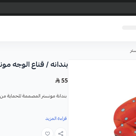
ستر
بندانه / قناع الوجه مون
55
بندانة مونستر المصممة للحماية م
المميزات :
قراءة المزيد
تأتي بطبقات تحجب الأشعة فوق ال
حماية فعالة من أشعة الشمس الضار