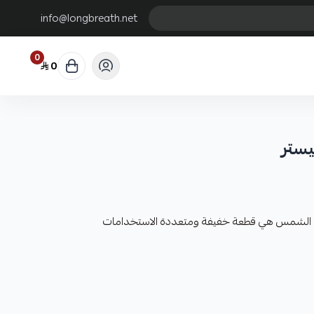
info@longbreath.net
0
0
يستر
ن الشمس هي قطعة خفيفة ومتعددة الاستخدامات
بنفسجية
ة. تُرتدى حول الرقبة وتغطي جوانب الوجه وأحياناً الرأس كله