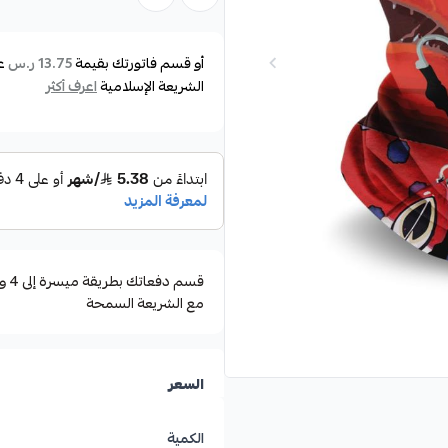
وتتميز بتصميمات متنوعة تناسب ا
القوارب، والغوص.
أو قسم فاتورتك بقيمة
ع
13.75 ر.س
الشريعة الإسلامية
اعرف أكثر
حماية جيدة للجلد وتعمل على منع ا
للشمس لفترات طويلة.
سهولة التنفس مع ميزة الجفاف ا
مع الشريعة السمحة
السعر
الكمية