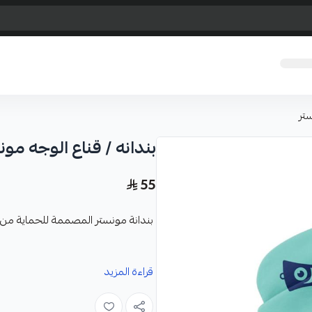
ستر
بندانه / قناع الوجه مون
55
بندانة مونستر المصممة للحماية م
المميزات :
قراءة المزيد
تأتي بطبقات تحجب الأشعة فوق ال
حماية فعالة من أشعة الشمس الضار