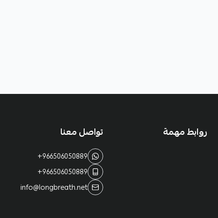
روابط مهمة
تواصل معنا
+966506050889
+966506050889
info@longbreath.net