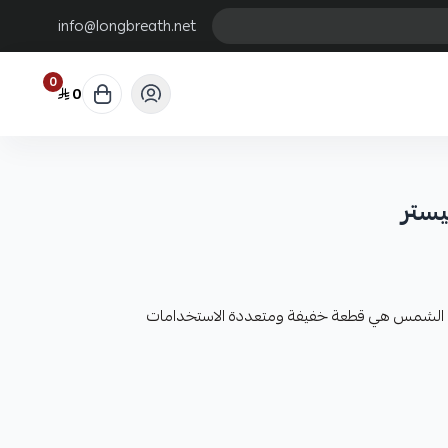
info@longbreath.net
0
0
يستر
ن الشمس هي قطعة خفيفة ومتعددة الاستخدامات
بنفسجية
ة. تُرتدى حول الرقبة وتغطي جوانب الوجه وأحياناً الرأس كله