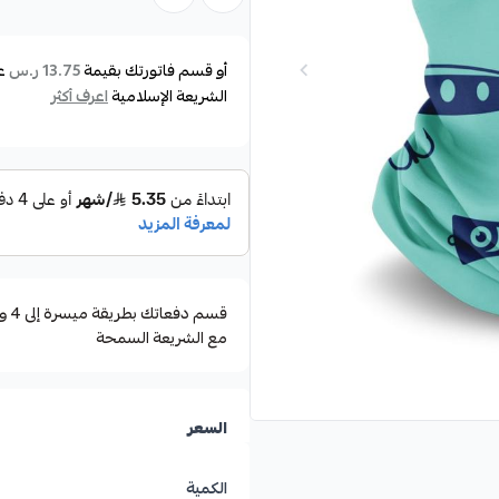
وتتميز بتصميمات متنوعة تناسب ا
القوارب، والغوص.
أو قسم فاتورتك بقيمة
ع
13.75 ر.س
الشريعة الإسلامية
اعرف أكثر
حماية جيدة للجلد وتعمل على منع ا
للشمس لفترات طويلة.
سهولة التنفس مع ميزة الجفاف ا
مع الشريعة السمحة
السعر
الكمية