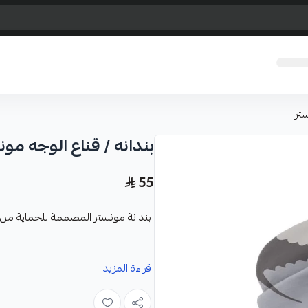
ستر
بندانه / قناع الوجه مون
55
بندانة مونستر المصممة للحماية م
المميزات :
قراءة المزيد
تأتي بطبقات تحجب الأشعة فوق ال
حماية فعالة من أشعة الشمس الضار