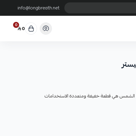
info@longbreath.net
0
0
يستر
ن الشمس هي قطعة خفيفة ومتعددة الاستخدامات
بنفسجية
ة. تُرتدى حول الرقبة وتغطي جوانب الوجه وأحياناً الرأس كله