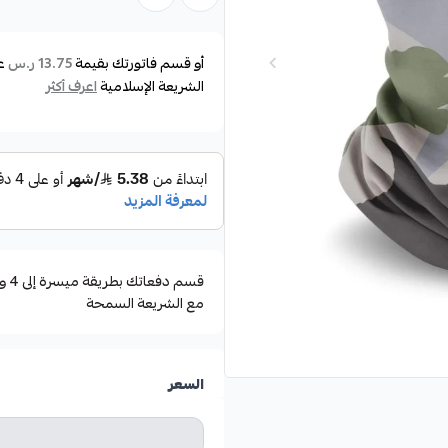
وتتميز بتصميمات متنوعة تناسب ا
القوارب، والغوص.
أو قسم فاتورتك بقيمة
ع
13.75 ر.س
الشريعة الإسلامية
اعرف أكثر
حماية جيدة للجلد وتعمل على منع ا
للشمس لفترات طويلة.
سهولة التنفس مع ميزة الجفاف ا
مع الشريعة السمحة
السعر