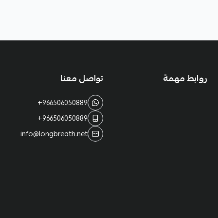
روابط مهمة
تواصل معنا
+966506050889
+966506050889
info@longbreath.net